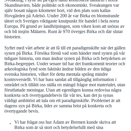
Skandinavien, både politiskt och ekonomiskt. Sveakungen var
själv bosatt någon kilometer bort, vid den plats som kallas
Hovgården på Adelsö. Under 200 år var Birka en blomstrande
tätort och Sveriges viktigaste knutpunkt för handel i hela norra
Europa. På grund av landhöjningen, som viken kom att snöras av
och bli insjön Mälaren. Runt år 970 överges Birka och där slutar
historien.
Syftet med vårt arbete är att få till ett paradigmskifte när det gällen
synen på Birka. Försöka förstå vad som händer med synen på vår
tidigare historia, om man ändrar synen på Birka och betydelsen av
Birka-begreppet. Under senare tid har det framkommit teorier och
arkeologiska fynd som faktiskt ändrar bilden av den tidiga
svenska historien, vilket för detta mentala språng mindre
kontroversiellt. Vi har bara samlat all tillgänglig information i
området och tillåtit oss ställa en mängd frågor mot materialet, utan
förutfattade meningar. Utan att egentligen kunna redovisa några
konkreta och övertygande
bevis får vår tes, kan det ju synas
väldigt ambitiöst att tala om ett paradigmskifte. Problemet är att
dagens syn på Birka, lider av samma brist på konkreta och
övertygande bevis.
Vi har frågat oss hur Adam av Bremen kunde skriva att
Birka som är så stort och betydelsefullt med sina