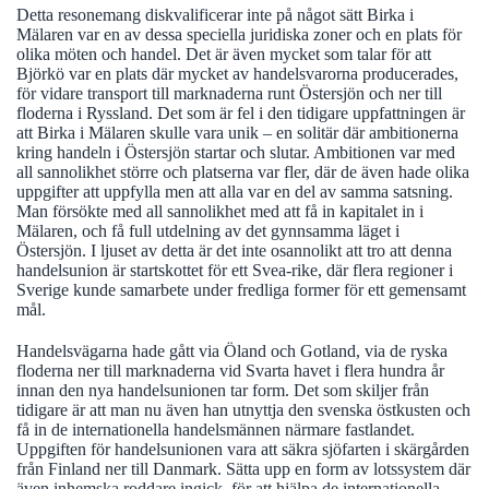
Detta resonemang diskvalificerar inte på något sätt Birka i
Mälaren var en av dessa speciella juridiska zoner och en plats för
olika möten och handel.
Det är även mycket som talar för att
Björkö var en plats där mycket av handelsvarorna producerades,
för vidare transport till marknaderna runt Östersjön och ner till
floderna i Ryssland.
Det som är fel i den tidigare uppfattningen är
att Birka i Mälaren skulle vara unik – en solitär där ambitionerna
kring handeln i Östersjön startar och slutar. Ambitionen var med
all sannolikhet större och platserna var fler, där de även hade olika
uppgifter att uppfylla men att alla var en del av samma satsning.
Man försökte med all sannolikhet med att få in kapitalet in i
Mälaren, och få full utdelning av det gynnsamma läget i
Östersjön. I ljuset av detta är det inte osannolikt att tro att denna
handelsunion är startskottet för ett Svea-rike, där flera regioner i
Sverige kunde samarbete under fredliga former för ett gemensamt
mål.
Handelsvägarna hade gått via Öland och Gotland, via de ryska
floderna ner till marknaderna vid Svarta havet i flera hundra år
innan den nya handelsunionen tar form. Det som skiljer från
tidigare är att man nu även han utnyttja den svenska östkusten och
få in de internationella handelsmännen närmare fastlandet.
Uppgiften för handelsunionen vara att säkra sjöfarten i skärgården
från Finland ner till Danmark. Sätta upp en form av lotssystem där
även inhemska roddare ingick, för att hjälpa de internationella