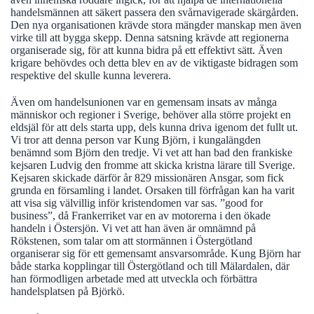
handelsmännen att säkert passera den svårnavigerade skärgården.
Den nya organisationen krävde stora mängder manskap men även
virke till att bygga skepp. Denna satsning krävde att regionerna
organiserade sig, för att kunna bidra på ett effektivt sätt. Även
krigare behövdes och detta blev en av de viktigaste bidragen som
respektive del skulle kunna leverera.
Även om handelsunionen var en gemensam insats av många
människor och regioner i Sverige, behöver alla större projekt en
eldsjäl för att dels starta upp, dels kunna driva igenom det fullt ut.
Vi tror att denna person var Kung Björn, i kungalängden
benämnd som Björn den tredje. Vi vet att han bad den frankiske
kejsaren Ludvig den fromme att skicka kristna lärare till Sverige.
Kejsaren skickade därför år 829 missionären Ansgar, som fick
grunda en församling i landet. Orsaken till förfrågan kan ha varit
att visa sig välvillig inför kristendomen var sas. ”good for
business”, då Frankerriket var en av motorerna i den ökade
handeln i Östersjön. Vi vet att han även är omnämnd på
Rökstenen, som talar om att stormännen i Östergötland
organiserar sig för ett gemensamt ansvarsområde. Kung Björn har
både starka kopplingar till Östergötland och till Mälardalen, där
han förmodligen arbetade med att utveckla och förbättra
handelsplatsen på Björkö.