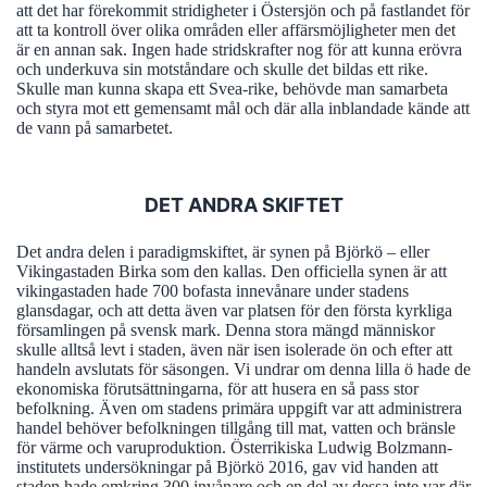
att det har förekommit stridigheter i Östersjön och på fastlandet för
att ta kontroll över olika områden eller affärsmöjligheter men det
är en annan sak. Ingen hade stridskrafter nog för att kunna erövra
och underkuva sin motståndare och skulle det bildas ett rike.
Skulle man kunna skapa ett Svea-rike, behövde man samarbeta
och styra mot ett gemensamt mål och där alla inblandade kände att
de vann på samarbetet.
DET ANDRA SKIFTET
Det andra delen i paradigmskiftet, är synen på Björkö – eller
Vikingastaden Birka som den kallas. Den officiella synen är att
vikingastaden hade 700 bofasta innevånare under stadens
glansdagar, och att detta även var platsen för den första kyrkliga
församlingen på svensk mark. Denna stora mängd människor
skulle alltså levt i staden, även när isen isolerade ön och efter att
handeln avslutats för säsongen. Vi undrar om denna lilla ö hade de
ekonomiska förutsättningarna, för att husera en så pass stor
befolkning. Även om stadens primära uppgift var att administrera
handel behöver befolkningen tillgång till mat, vatten och bränsle
för värme och varuproduktion. Österrikiska Ludwig Bolzmann-
institutets undersökningar på Björkö 2016, gav vid handen att
staden hade omkring 300 invånare och en del av dessa inte var där