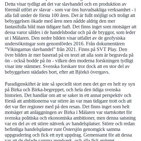
Detta visar tydligt att det var slavhandel och en produktion av
föremål utfört av slavar - som var öns huvudsakliga verksamhet - i
alla fall under de första 100 åren. Det är fullt möjligt och troligt att
bebyggelsen ökade med åren men nådde aldrig den mer
fantasifulla bild man tidigare haft. Det finns inget som motsäger att
dessa varor såldes i de handelsbodar och på de bryggor, som leder
ut i Mälaren. Den nedre bilden visar utfallet av de geofysiska
undersökningar som genomfördes 2016. Från dokumentären
”Vikingarnas slavhandel” från 2021. Finns på SVT Play. Den
övre bilden är mer baserad på en teori att alla som är begravda på
ön - också bodde på ön - vilken den moderna forskningen tydligt
visar inte stämmer. Svenska forskare tror dock att en stor del av
bebyggelsen städades bort, efter att Björkö övergavs.
Paradigmskiftet är inte så speciellt stort men det ger en helt ny syn
på Birka och Birka-begreppet, och hela den tidiga svenska
historien. Det handlar om att se saker in ett annat perspektiv och
förstå att ambitionerna var större än var man tidigare trott och att
det var fler regioner med på den resan. Det finns inget som helt
motsäger att anläggningen av Birka i Mälaren var startskottet för
svenska politiska och ekonomiska ambitioner, men denna satsning
var en del av ett större nätverk av handelsplatser. Större och redan
befintliga handelsplatser runt Östersjön genomgick samma
uppgradering och fick ett nytt uppdrag. Gemensamt för att dessa
var att de delade samma regelverk, och alla fick epitetet