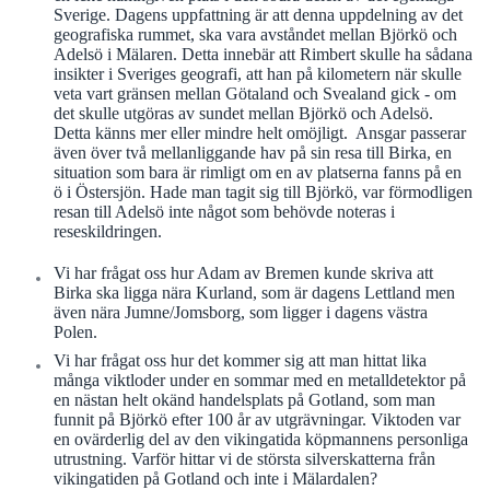
Sverige. Dagens uppfattning är att denna uppdelning av det
geografiska rummet, ska vara avståndet mellan Björkö och
Adelsö i Mälaren. Detta innebär att Rimbert skulle ha sådana
insikter i Sveriges geografi, att han på kilometern när skulle
veta vart gränsen mellan Götaland och Svealand gick - om
det skulle utgöras av sundet mellan Björkö och Adelsö.
Detta känns mer eller mindre helt omöjligt.
Ansgar passerar
även över två mellanliggande hav på sin resa till Birka, en
situation som bara är rimligt om en av platserna fanns på en
ö i Östersjön. Hade man tagit sig till Björkö, var förmodligen
resan till Adelsö inte något som behövde noteras i
reseskildringen.
Vi har frågat oss hur Adam av Bremen kunde skriva att
Birka ska ligga nära Kurland, som är dagens Lettland men
även nära Jumne/Jomsborg, som ligger i dagens västra
Polen.
Vi har frågat oss hur det kommer sig att man hittat lika
många viktloder under en sommar med en metalldetektor på
en nästan helt okänd handelsplats på Gotland, som man
funnit på Björkö efter 100 år av utgrävningar. Viktoden var
en ovärderlig del av den vikingatida köpmannens personliga
utrustning. Varför hittar vi de största silverskatterna från
vikingatiden på Gotland och inte i Mälardalen?