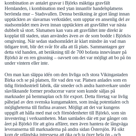
kombination av antalet gravar i Björks mäktiga gravfält
Hemlanden, i kombination med ytan innanför handelsplatsens
berömda mur – Stadsvallen. Denna beräkning är gjort långt innan
upptäckten av slavarnas verkstäder, som upptar en ansenlig del av
stadsområdet men även innan upptäckten att gravfältet var nästa
dubbelt så stort. Slutsatsen kan vara att gravfältet inte direkt är
kopplat till staden, utan användes även av de som bodde i Björkös
omgivning. När sedan stadsområdet är klart mindre än vad man
tidigare trott, blir det svår för alla att få plats. Sammantagen ger
detta vid handen, att beräkning till de 700 bofasta innevånare på
Björkö är en ren gissning – oavsett om det var möjligt att bo på ön
under vintern eller inte.
Om man kan släppa idén om den livliga och stora Vikingastaden
Birka och se på platsen, för vad den var. Platsen anlades som en
tidig förindustriell fabrik, där smeder och andra hantverkare under
slavliknande former producerar varor som kunde säljas på
marknader på hemmaplan och för export. Detta företag var livlig
påhejad av den svenska kungamakten, som insåg potentialen och
möjligheterna till finfina avanser. Möjligt att det var kungens
uppgift att hålla med mat och förnödenheter till Björkö, som sin
investering i verksamheten. Man samlades där ett par gånger om
året på Björkö för att göra affärer, men även hantera de långväga
leveranserna till marknaderna på andra sidan Östersjön. På sikt
kom de utländska intressena att öka och ta över hela ön - och