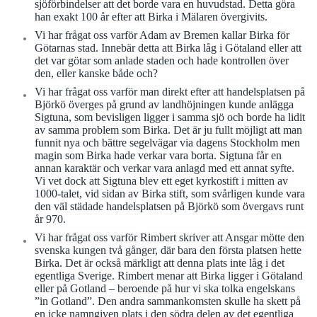
sjöförbindelser att det borde vara en huvudstad. Detta göra
han exakt 100 år efter att Birka i Mälaren övergivits.
Vi har frågat oss varför Adam av Bremen kallar Birka för
Götarnas stad. Innebär detta att Birka låg i Götaland eller att
det var götar som anlade staden och hade kontrollen över
den, eller kanske både och?
Vi har frågat oss varför man direkt efter att handelsplatsen på
Björkö överges på grund av landhöjningen kunde anlägga
Sigtuna, som bevisligen ligger i samma sjö och borde ha lidit
av samma problem som Birka. Det är ju fullt möjligt att man
funnit nya och bättre segelvägar via dagens Stockholm men
magin som Birka hade verkar vara borta. Sigtuna får en
annan karaktär och verkar vara anlagd med ett annat syfte.
Vi vet dock att Sigtuna blev ett eget kyrkostift i mitten av
1000-talet, vid sidan av Birka stift, som svårligen kunde vara
den väl städade handelsplatsen på Björkö som övergavs runt
år 970.
Vi har frågat oss varför Rimbert skriver att Ansgar mötte den
svenska kungen två gånger, där bara den första platsen hette
Birka. Det är också märkligt att denna plats inte låg i det
egentliga Sverige. Rimbert menar att Birka ligger i Götaland
eller på Gotland – beroende på hur vi ska tolka engelskans
”in Gotland”. Den andra sammankomsten skulle ha skett på
en icke namngiven plats i den södra delen av det egentliga