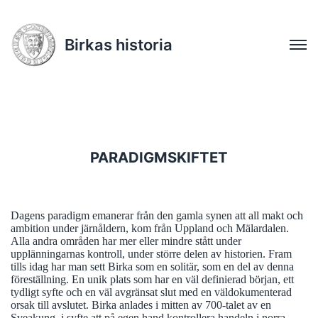
Birkas historia
PARADIGMSKIFTET
Dagens paradigm emanerar från den gamla synen att all makt och
ambition under järnåldern, kom från Uppland och Mälardalen.
Alla andra områden har mer eller mindre stått under
upplänningarnas kontroll, under större delen av historien. Fram
tills idag har man sett Birka som en solitär, som en del av denna
föreställning. En unik plats som har en väl definierad början, ett
tydligt syfte och en väl avgränsat slut med en väldokumenterad
orsak till avslutet. Birka anlades i mitten av 700-talet av en
Sveakung, i syfte att på egen hand kontrollera handeln i norra