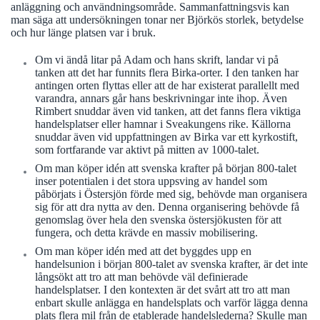
anläggning och användningsområde. Sammanfattningsvis kan
man säga att undersökningen tonar ner Björkös storlek, betydelse
och hur länge platsen var i bruk.
Om vi ändå litar på Adam och hans skrift, landar vi på
tanken att det har funnits flera Birka-orter. I den tanken har
antingen orten flyttas eller att de har existerat parallellt med
varandra, annars går hans beskrivningar inte ihop. Även
Rimbert snuddar även vid tanken, att det fanns flera viktiga
handelsplatser eller hamnar i Sveakungens rike. Källorna
snuddar även vid uppfattningen av Birka var ett kyrkostift,
som fortfarande var aktivt på mitten av 1000-talet.
Om man köper idén att svenska krafter på början 800-talet
inser potentialen i det stora uppsving av handel som
påbörjats i Östersjön förde med sig, behövde man organisera
sig för att dra nytta av den. Denna organisering behövde få
genomslag över hela den svenska östersjökusten för att
fungera, och detta krävde en massiv mobilisering.
Om man köper idén med att det byggdes upp en
handelsunion i början 800-talet av svenska krafter, är det inte
långsökt att tro att man behövde väl definierade
handelsplatser. I den kontexten är det svårt att tro att man
enbart skulle anlägga en handelsplats och varför lägga denna
plats flera mil från de etablerade handelslederna? Skulle man