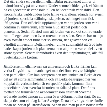
Det går att dra en parallell mellan Birka-paradigmet till hur vi
människor såg på universum. Under senmedeltiden gick vi från att
ha en geocentrisk världsbild till en heliocentrisk världsbild. Den
geocentriska världsbilden hade länge varit allenarådande för synen
på jordens speciella ställning i skapelsen, och inget man fick
ifrågasätta. Den officiella uppfattningen var att jorden som var i
centrum av universum, eftersom Gud skapat jorden och
planeterna. Sedan förstod man att jorden var ett klot som roterade
runt till egen axel men även roterade runt solen. Senare har man ju
även förstått att det finns fler solsystem, fler galaxer och ett
oändligt universum. Detta innebar ju inte automatiskt att Gud inte
hade skapat jorden och planeterna men att jorden var en del av ett
större system. Senare förändrades även den uppfattningen, alla fall
i vetenskapliga kretsar.
Jämförelsen mellan synen på universum och Birka-frågan kan
verka långsökt i sammanhanget men det finns en viss bärighet i
den parallellen. Om kan acceptera den nya tanken att Birka är en
del av ett större sammanhang och att Birka-begreppet mer var
kopplat till verksamheten är en specifik plats, kommer flera
pusselbitar i den svenska historien att falla på plats. Det finns
fortfarande framstående akademiker som anser att Svearna
erövrade landet genom att vinna över Götarna i olika slag, för att
skapa det som vi i dag kallar Sverige. Detta erövringsarbete skulle
redan ha börjat på Bronsåldern. Sedan kan man ju inte bortse ifrån