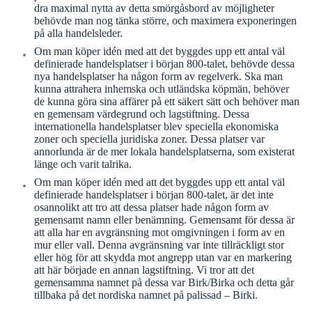
dra maximal nytta av detta smörgåsbord av möjligheter
behövde man nog tänka större, och maximera exponeringen
på alla handelsleder.
Om man köper idén med att det byggdes upp ett antal väl
definierade handelsplatser i början 800-talet, behövde dessa
nya handelsplatser ha någon form av regelverk. Ska man
kunna attrahera inhemska och utländska köpmän, behöver
de kunna göra sina affärer på ett säkert sätt och behöver man
en gemensam värdegrund och lagstiftning. Dessa
internationella handelsplatser blev speciella ekonomiska
zoner och speciella juridiska zoner. Dessa platser var
annorlunda är de mer lokala handelsplatserna, som existerat
länge och varit talrika.
Om man köper idén med att det byggdes upp ett antal väl
definierade handelsplatser i början 800-talet, är det inte
osannolikt att tro att dessa platser hade någon form av
gemensamt namn eller benämning. Gemensamt för dessa är
att alla har en avgränsning mot omgivningen i form av en
mur eller vall. Denna avgränsning var inte tillräckligt stor
eller hög för att skydda mot angrepp utan var en markering
att här började en annan lagstiftning. Vi tror att det
gemensamma namnet på dessa var Birk/Birka och detta går
tillbaka på det nordiska namnet på palissad – Birki.