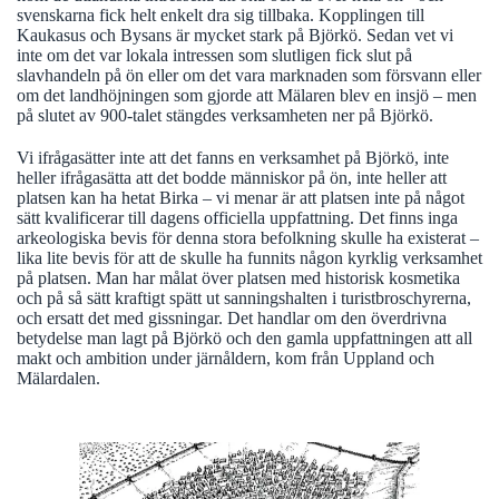
svenskarna fick helt enkelt dra sig tillbaka. Kopplingen till
Kaukasus och Bysans är mycket stark på Björkö. Sedan vet vi
inte om det var lokala intressen som slutligen fick slut på
slavhandeln på ön eller om det vara marknaden som försvann eller
om det landhöjningen som gjorde att Mälaren blev en insjö – men
på slutet av 900-talet stängdes verksamheten ner på Björkö.
Vi ifrågasätter inte att det fanns en verksamhet på Björkö, inte
heller ifrågasätta att det bodde människor på ön, inte heller att
platsen kan ha hetat Birka – vi menar är att platsen inte på något
sätt kvalificerar till dagens officiella uppfattning. Det finns inga
arkeologiska bevis för denna stora befolkning skulle ha existerat –
lika lite bevis för att de skulle ha funnits någon kyrklig verksamhet
på platsen. Man har målat över platsen med historisk kosmetika
och på så sätt kraftigt spätt ut sanningshalten i turistbroschyrerna,
och ersatt det med gissningar. Det handlar om den överdrivna
betydelse man lagt på Björkö och den gamla uppfattningen att all
makt och ambition under järnåldern, kom från Uppland och
Mälardalen.