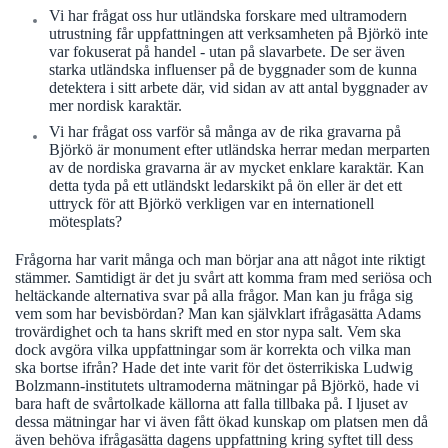
Vi har frågat oss hur utländska forskare med ultramodern
utrustning får uppfattningen att verksamheten på Björkö inte
var fokuserat på handel - utan på slavarbete. De ser även
starka utländska influenser på de byggnader som de kunna
detektera i sitt arbete där, vid sidan av att antal byggnader av
mer nordisk karaktär.
Vi har frågat oss varför så många av de rika gravarna på
Björkö är monument efter utländska herrar medan merparten
av de nordiska gravarna är av mycket enklare karaktär. Kan
detta tyda på ett utländskt ledarskikt på ön eller är det ett
uttryck för att Björkö verkligen var en internationell
mötesplats?
Frågorna har varit många och man börjar ana att något inte riktigt
stämmer. Samtidigt är det ju svårt att komma fram med seriösa och
heltäckande alternativa svar på alla frågor. Man kan ju fråga sig
vem som har bevisbördan? Man kan självklart ifrågasätta Adams
trovärdighet och ta hans skrift med en stor nypa salt. Vem ska
dock avgöra vilka uppfattningar som är korrekta och vilka man
ska bortse ifrån? Hade det inte varit för det österrikiska Ludwig
Bolzmann-institutets ultramoderna mätningar på Björkö, hade vi
bara haft de svårtolkade källorna att falla tillbaka på. I ljuset av
dessa mätningar har vi även fått ökad kunskap om platsen men då
även behöva ifrågasätta dagens uppfattning kring syftet till dess