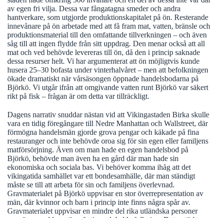
av egen fri vilja. Dessa var fångatagna smeder och andra
hantverkare, som utgjorde produktionskapitalet på ön. Resterande
innevånare på ön arbetade med att få fram mat, vatten, bränsle och
produktionsmaterial till den omfattande tillverkningen – och även
såg till att ingen flydde från sitt uppdrag. Den menar också att all
mat och ved behövde levereras till ön, då den i princip saknade
dessa resurser helt. Vi har argumenterat att ön möjligtvis kunde
husera 25–30 bofasta under vinterhalvåret – men att befolkningen
ökade dramatiskt när vårsäsongen öppnade handelsbodarna på
Björkö. Vi utgår ifrån att omgivande vatten runt Björkö var säkert
rikt på fisk – frågan är om detta var tillräckligt.
Dagens narrativ snuddar nästan vid att Vikingastaden Birka skulle
vara en tidig föregångare till Nedre Manhattan och Wallstreet, där
förmögna handelsmän gjorde grova pengar och käkade på fina
restauranger och inte behövde oroa sig för sin egen eller familjens
matförsörjning. Även om man hade en egen handelsbod på
Björkö, behövde man även ha en gård där man hade sin
ekonomiska och sociala bas. Vi behöver komma ihåg att det
vikingatida samhället var ett bondesamhälle, där man ständigt
måste se till att arbeta för sin och familjens överlevnad.
Gravmaterialet på Björkö uppvisar en stor överrepresentation av
män, där kvinnor och barn i princip inte finns några spår av.
Gravmaterialet uppvisar en mindre del rika utländska personer