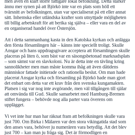
men även en klart större fattigare lokal befolkning. Detta stärker
ännu mer synen på att Björkö inte var en plats som höll ett
tvärsnitt av befolkningen, utan var specialiserat på ett eller annat
sätt. Inhemska eller utländska krafter som utnyttjade möjligheten
till billig arbetskraft för att berika sig själva – eller vara en del av
en organiserad handel över Östersjön.
Att i detta sammanhang kasta in den Katolska kyrkan och anlägga
den första församlingen här – känns inte speciellt troligt. Skulle
Ansgar och hans uppdragsgivare acceptera att församlingen skulle
placeras på liten ö, som bäst var en säsongsbetonad marknadsplats
– som sämst var en slavkoloni. Nu är detta inte en tävling kring
sannolikheter men man måste komma ihåg att även dåtidens
människor fattade initierade och rationella beslut. Om man hade
placerat Ansgar kyrka och församling på Björkö hade man gjort
det enbart om detta var ett krav från den svenska kungamakten.
Platsen i sig var nog inte avgörande, men väl tillgången till själar
att omvända till Gud. Skulle samarbetet med Hamburg-Bremen
stiftet fungera – behövde nog alla parter vara överens om
upplägget.
Vi vet inte hur man har räknat fram att befolkningen skulle vara
just 700. Om Birka i Mälaren var den stora vikingatida stad som
den anses vara, behöver ju numerären vara betydlig. Att det blev
just 700 – kan man ju fråga sig. Det är förmodligen en